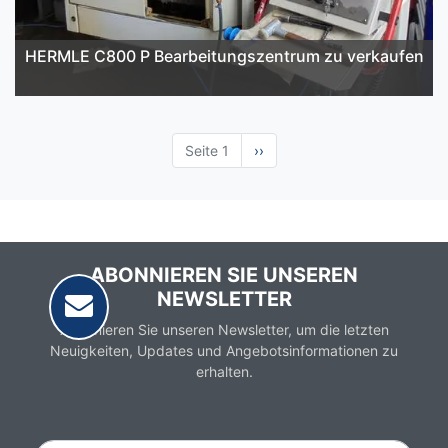
HERMLE C800 P Bearbeitungszentrum zu verkaufen
Seite 1
Nächste
››
Seite
ABONNIEREN SIE UNSEREN
NEWSLETTER
Abonnieren Sie unseren Newsletter, um die letzten
Neuigkeiten, Updates und Angebotsinformationen zu
erhalten.
Email