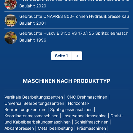
Baujahr:
2020
Gebrauchte ONAPRES 800-Tonnen Hydraulikpresse kaufe
Baujahr:
2001
Gebrauchte Husky E 3150 RS 170/155 Spritzgießmaschin
Baujahr:
1996
Seite 1
Nächste
››
Seite
MASCHINEN NACH PRODUKTTYP
Vertikale Bearbeitungszentren
|
CNC Drehmaschinen
|
Universal Bearbeitungszentren
|
Horizontal-
Bearbeitungszentrum
|
Spritzgiessmaschinen
|
Koordinatenmessmaschinen
|
Laserschneidmaschine
|
Draht-
und Kabelbearbeitungsmaschinen
|
Schleifmaschinen
|
Abkantpressen
|
Metallbearbeitung
|
Fräsmaschinen
|