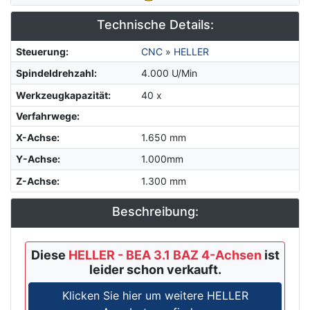
Technische Details:
Steuerung
:
CNC
»
HELLER
Spindeldrehzahl
:
4.000 U/Min
Werkzeugkapazität
:
40 x
Verfahrwege:
X-Achse
:
1.650 mm
Y-Achse
:
1.000mm
Z-Achse
:
1.300 mm
Beschreibung:
Diese
HELLER - BEA 3.1 BAZ 4-Achsen
ist
leider schon verkauft.
Klicken Sie hier um weitere HELLER