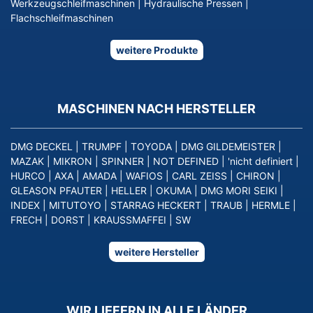
Werkzeugschleifmaschinen
|
Hydraulische Pressen
|
Flachschleifmaschinen
weitere Produkte
MASCHINEN NACH HERSTELLER
DMG DECKEL
|
TRUMPF
|
TOYODA
|
DMG GILDEMEISTER
|
MAZAK
|
MIKRON
|
SPINNER
|
NOT DEFINED
|
'nicht definiert
|
HURCO
|
AXA
|
AMADA
|
WAFIOS
|
CARL ZEISS
|
CHIRON
|
GLEASON PFAUTER
|
HELLER
|
OKUMA
|
DMG MORI SEIKI
|
INDEX
|
MITUTOYO
|
STARRAG HECKERT
|
TRAUB
|
HERMLE
|
FRECH
|
DORST
|
KRAUSSMAFFEI
|
SW
weitere Hersteller
WIR LIEFERN IN ALLE LÄNDER