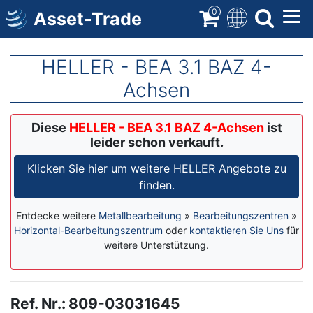
Direkt
0
Asset-Trade
zum
Inhalt
HELLER - BEA 3.1 BAZ 4-
Achsen
Diese
HELLER - BEA 3.1 BAZ 4-Achsen
ist
leider schon verkauft.
Klicken Sie hier um weitere HELLER Angebote zu
finden.
Entdecke weitere
Metallbearbeitung
»
Bearbeitungszentren
»
Horizontal-Bearbeitungszentrum
oder
kontaktieren Sie Uns
für
weitere Unterstützung.
Ref. Nr.
:
809-03031645