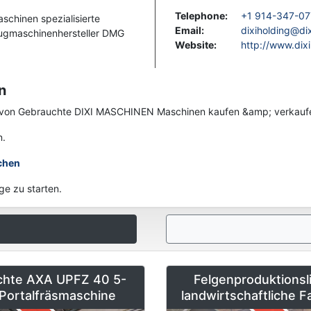
Telephone
:
+1 914-347-07
schinen spezialisierte
Email
:
dixiholding@di
eugmaschinenhersteller DMG
Website
:
http://www.dixi
DIXI-Maschine zu finden.
n
nen von Gebrauchte DIXI MASCHINEN Maschinen kaufen &amp; verkauf
n.
chen
ge zu starten.
chte AXA UPFZ 40 5-
Felgenproduktionsli
Portalfräsmaschine
landwirtschaftliche 