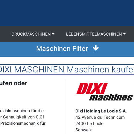
DRUCKMASCHINEN
LEBENSMITTELMASCHINEN
Maschinen Filter
DIXI MASCHINEN Maschinen kaufen
ufen oder
Image
ezialmaschinen für die
Address
Dixi Holding Le Locle S.A.
er Genauigkeit von 0,01
42 Avenue du Technicum
 Präzisionsmechanik für
2400
Le Locle
Schweiz