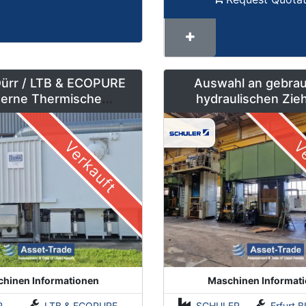
Dürr / LTB & ECOPURE
Auswahl an gebra
erne Thermische
hydraulischen Zie
rennungsanlagen (TNV)
Stanzpressen – 500
Tonnen
Verkauft
Ve
hinen Informationen
Maschinen Informat
R
LTB & ECOPURE
SCHULER
Erfurt BKZe500 / Lauffer RA