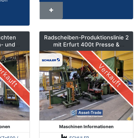
uchten
Radscheiben-Produktionslinie 2
h- und
mit Erfurt 400t Presse &
 bis 630
Schleicher Coilanlage
rkauft
Verkauft
ionen
Maschinen Informationen
500 / Erfurt PKZE500 / ZDAZ YQM630
SCHULER