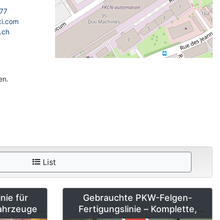
77
xi.com
.ch
en.
List
nie für
Gebrauchte PKW-Felgen-
Fahrzeuge
Fertigungslinie – Komplette,