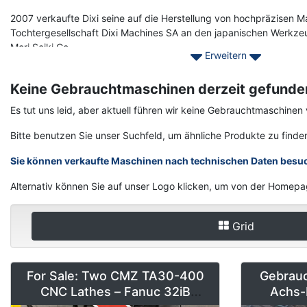
2007 verkaufte Dixi seine auf die Herstellung von hochpräzisen Ma
Tochtergesellschaft Dixi Machines SA an den japanischen Werkz
Mori Seiki Co.
Erweitern
Wenden Sie sich noch heute an Asset-Trade, um Ihre gebrauchte 
Keine Gebrauchtmaschinen derzeit gefunde
Es tut uns leid, aber aktuell führen wir keine Gebrauchtmaschi
Bitte benutzen Sie unser Suchfeld, um ähnliche Produkte zu finde
Sie können verkaufte Maschinen nach technischen Daten besu
Alternativ können Sie auf unser Logo klicken, um von der Homepa
Grid
For Sale: Two CMZ TA30-400
Gebrau
CNC Lathes – Fanuc 32iB
Achs-