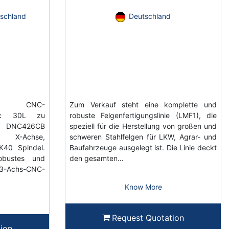
schland
Deutschland
chs CNC-
Zum Verkauf steht eine komplette und
tec 30L zu
robuste Felgenfertigungslinie (LMF1), die
n DNC426CB
speziell für die Herstellung von großen und
X-Achse,
schweren Stahlfelgen für LKW, Agrar- und
K40 Spindel.
Baufahrzeuge ausgelegt ist. Die Linie deckt
obustes und
den gesamten…
chs-CNC-
Know More
Request Quotation
ion