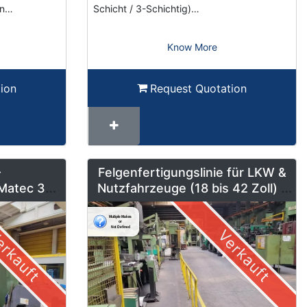
en…
Schicht / 3-Schichtig)…
Know More
ion
Request Quotation
-
Felgenfertigungslinie für LKW &
Matec 30L
Nutzfahrzeuge (18 bis 42 Zoll) –
erung und
LMF1
b
rkauft
Verkauft