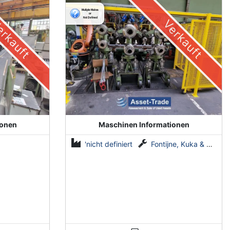
automatisierte Anlage von
Fontijne, Kuka & Georg
rkauft
Verkauft
ionen
Maschinen Informationen
'nicht definiert
Fontijne, Kuka & Georg