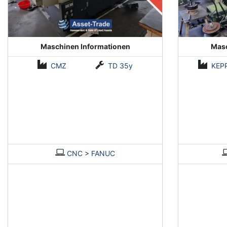
Maschinen Informationen
Masc
CMZ
TD 35y
KEP
CNC
>
FANUC