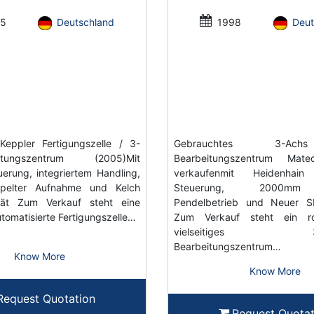
5
Deutschland
1998
Deut
Keppler Fertigungszelle / 3-
Gebrauchtes 3-A
eitungszentrum (2005)Mit
Bearbeitungszentrum Ma
erung, integriertem Handling,
verkaufenmit Heidenhai
pelter Aufnahme und Kelch
Steuerung, 2000mm 
gerät Zum Verkauf steht eine
Pendelbetrieb und Neuer S
tomatisierte Fertigungszelle…
Zum Verkauf steht ein r
vielseitiges 3-A
Bearbeitungszentrum…
Know More
Know More
Request Quotation
Request Quotat