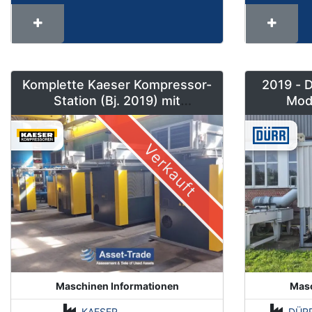
Komplette Kaeser Kompressor-
2019 - 
Station (Bj. 2019) mit
Mod
DSD240/205 & Sigma Air
Nachverb
Manager 2
Verkauft
Maschinen Informationen
Masc
KAESER
DÜR