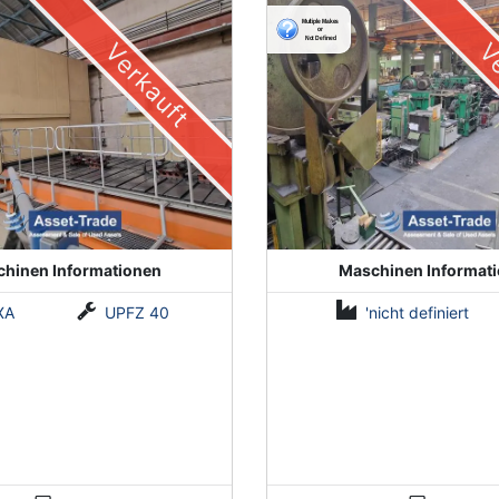
LMF1
Verkauft
Ve
hinen Informationen
Maschinen Informat
XA
UPFZ 40
'nicht definiert