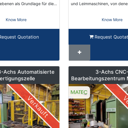
ebenen als Grundlage für die…
und Leimmaschinen, von den
Know More
Know More
Request Quotation
Request Quotat
3-Achs Automatisierte
3-Achs CNC
ertigungszelle
Bearbeitungszentrum 
mit Heidenhain Steu
Pendelbetrie
Verkauft
Ve