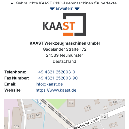
Gebrauchte KAAST CNC-Drehmaschinen für perfekte
Erweitern
Laufergebnisse
Gebräuchliche Erodier-, Bohr-, Schleif- &
Image
Blechbearbeitungsmaschinen.
Kontaktieren Sie Asset-Trade noch heute, um Ihre günstigen
KAAST-Maschinen zur Verbesserung Ihrer Metallproduktion zu
Address
KAAST Werkzeugmaschinen GmbH
finden.
Gadelander Straße 172
24539
Neumünster
Deutschland
Telephone
:
+49 4321-252003-0
Fax Number
:
+49 4321-252003-90
Email
:
info@kaast.de
Website
:
https://www.kaast.de
Geolocation