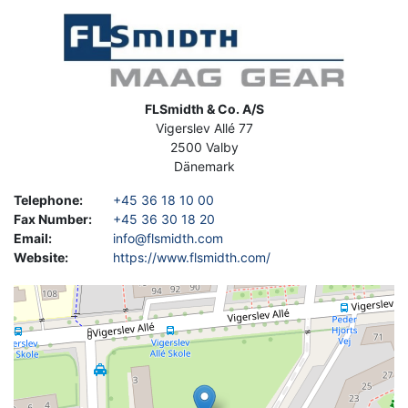
Image
Address
FLSmidth & Co. A/S
Vigerslev Allé 77
2500
Valby
Dänemark
Telephone
:
+45 36 18 10 00
Fax Number
:
+45 36 30 18 20
Email
:
info@flsmidth.com
Website
:
https://www.flsmidth.com/
Geolocation