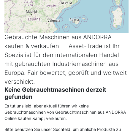
Andorra und Sud Radio, berühmt, die bis 1981 von
ausländischen Lizenzinhabern betrieben wurden und
werbefinanzierte überwiegend französischsprachige
Unterhaltungsprogramme sendeten. Der Tourismus,
insbesondere durch den Wintersport, ist heute der wichtigste
Wirtschaftsfaktor.
Gebrauchte Maschinen aus ANDORRA
Kontaktieren Sie Asset-Trade noch heute um Ihre gebrauchte
kaufen & verkaufen — Asset-Trade ist Ihr
Maschinen aus Andorra für Ihre Produktion zu finden.
Spezialist für den internationalen Handel
mit gebrauchten Industriemaschinen aus
Europa. Fair bewertet, geprüft und weltweit
verschickt.
Keine Gebrauchtmaschinen derzeit
gefunden
Es tut uns leid, aber aktuell führen wir keine
Gebrauchtmaschinen von Gebrauchtmaschinen aus ANDORRA
Online kaufen &amp; verkaufen.
Bitte benutzen Sie unser Suchfeld, um ähnliche Produkte zu