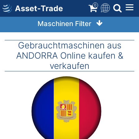
Direkt
0
Asset-Trade
zum
Inhalt
Maschinen Filter
Gebrauchtmaschinen aus
ANDORRA Online kaufen &
verkaufen
Image