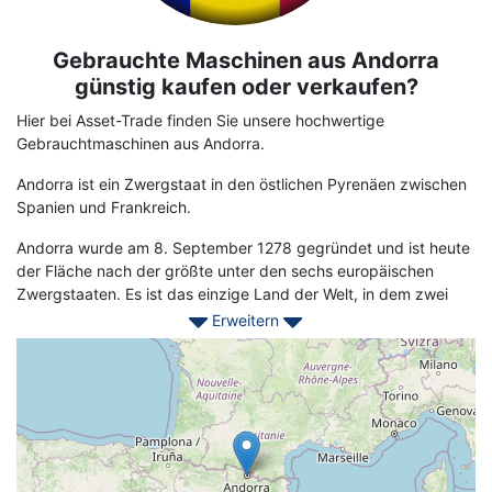
Gebrauchte Maschinen aus Andorra
Term
Description
günstig kaufen oder verkaufen?
Hier bei Asset-Trade finden Sie unsere hochwertige
Gebrauchtmaschinen aus Andorra.
Andorra ist ein Zwergstaat in den östlichen Pyrenäen zwischen
Spanien und Frankreich.
Andorra wurde am 8. September 1278 gegründet und ist heute
der Fläche nach der größte unter den sechs europäischen
Zwergstaaten. Es ist das einzige Land der Welt, in dem zwei
ausländische Amtsträger zusammen die Funktion des
Erweitern
Staatsoberhauptes wahrnehmen. Das sind der Bischof von
Geolocation
Urgell und der Präsident von Frankreich. Somit handelt es sich
um eine Doppelherrschaft. Andorra gehört zu den sogenannten
Steueroasen. Eine beachtliche Anzahl von Tagesbesuchern
kommt der billigen Alkoholika und des Tabaks wegen. In der
Region war der Name Andorra wegen der beiden
konkurrierenden Rundfunkstationen mit Sitz in Andorra, Radio