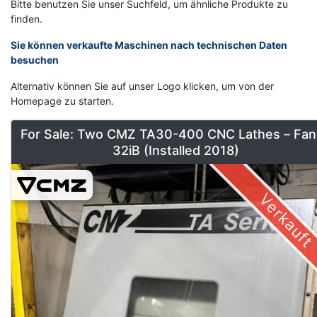
Bitte benutzen Sie unser Suchfeld, um ähnliche Produkte zu
gebrauchten Mazak Mazatrol T-Plus Maschinen zur
finden.
Verbesserung Ihrer Produktion zu finden.
Sie können verkaufte Maschinen nach technischen Daten
besuchen
Alternativ können Sie auf unser Logo klicken, um von der
Homepage zu starten.
For Sale: Two CMZ TA30-400 CNC Lathes – Fan
32iB (Installed 2018)
Verkauft