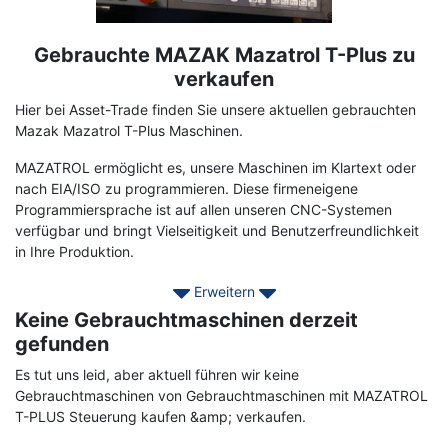
Gebrauchte MAZAK Mazatrol T-Plus zu
Term
Description
verkaufen
Hier bei Asset-Trade finden Sie unsere aktuellen gebrauchten
Mazak Mazatrol T-Plus Maschinen.
MAZATROL ermöglicht es, unsere Maschinen im Klartext oder
nach EIA/ISO zu programmieren. Diese firmeneigene
Programmiersprache ist auf allen unseren CNC-Systemen
verfügbar und bringt Vielseitigkeit und Benutzerfreundlichkeit
in Ihre Produktion.
Erweitern
Die T-plus ist voll konversationsfähig. Mazatrol ist unglaublich
einfach zu erlernen und eignet sich hervorragend für das 2-
Keine Gebrauchtmaschinen derzeit
Achsen-Drehen. Mit Mazatrol können Sie bessere Teile
gefunden
herstellen: perfekte Fasen und Radien, automatische
Es tut uns leid, aber aktuell führen wir keine
Werkzeugnasenkompensation, blitzschnelle Bearbeitung direkt
Gebrauchtmaschinen von Gebrauchtmaschinen mit MAZATROL
an der Maschine.
T-PLUS Steuerung kaufen &amp; verkaufen.
Wenden Sie sich noch heute an Asset-Trade, um Ihre