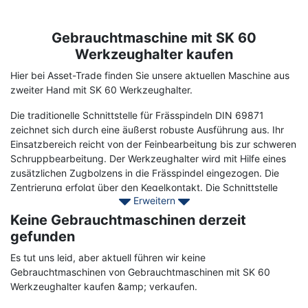
Gebrauchtmaschine mit SK 60
Term
Description
Werkzeughalter kaufen
Hier bei Asset-Trade finden Sie unsere aktuellen Maschine aus
zweiter Hand mit SK 60 Werkzeughalter.
Die traditionelle Schnittstelle für Frässpindeln DIN 69871
zeichnet sich durch eine äußerst robuste Ausführung aus. Ihr
Einsatzbereich reicht von der Feinbearbeitung bis zur schweren
Schruppbearbeitung. Der Werkzeughalter wird mit Hilfe eines
zusätzlichen Zugbolzens in die Frässpindel eingezogen. Die
Zentrierung erfolgt über den Kegelkontakt. Die Schnittstelle
Erweitern
nach DIN 69871 ist daher vor allem für Anwendungen mit einer
Spindeldrehzahl bis 12.000 U/min geeignet.
Keine Gebrauchtmaschinen derzeit
gefunden
Kontaktieren Sie Asset-Trade noch heute, um Ihre gebrauchten
Maschinen mit einem Werkzeughalter vom Typ SK 60 zu finden,
Es tut uns leid, aber aktuell führen wir keine
um Ihre Produktion verbessern zu können.
Gebrauchtmaschinen von Gebrauchtmaschinen mit SK 60
Werkzeughalter kaufen &amp; verkaufen.