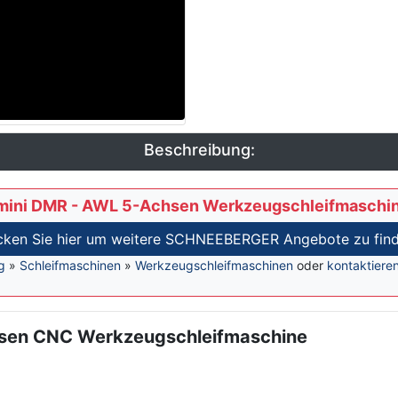
Beschreibung:
ni DMR - AWL 5-Achsen Werkzeugschleifmaschi
icken Sie hier um weitere SCHNEEBERGER Angebote zu find
g
»
Schleifmaschinen
»
Werkzeugschleifmaschinen
oder
kontaktiere
sen CNC Werkzeugschleifmaschine