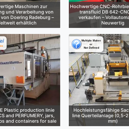
rtige Maschinen zur
Hochwertige CNC-Rohrbi
ng und Verarbeitung von
transfluid DB 642-CN
 von Doering Radeburg –
verkaufen – Vollautoma
eltweit erhältlich
Neuwertig
Plastic production linie
Hochleistungsfähige Sa
S and PERFUMERY, jars,
line Querteilanlage (0,5-
ps and containers for sale
mm)