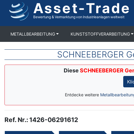
Asset-Trade
Direkt
zum
Inhalt
Bewertung & Vermarktung von Industrieanlagen weltweit
METALLBEARBEITUNG
KUNSTSTOFFVERARBEITUNG
SCHNEEBERGER Gem
Diese
SCHNEEBERGER Gemi
Kl
Entdecke weitere
Metallbearbeitun
Ref. Nr.
:
1426-06291612