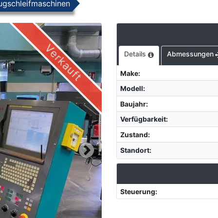
gschleifmaschinen
Verkauft
Details
Abmessungen
Make
:
Modell
:
Baujahr
:
Verfügbarkeit
:
Zustand
:
Standort
:
Steuerung
: