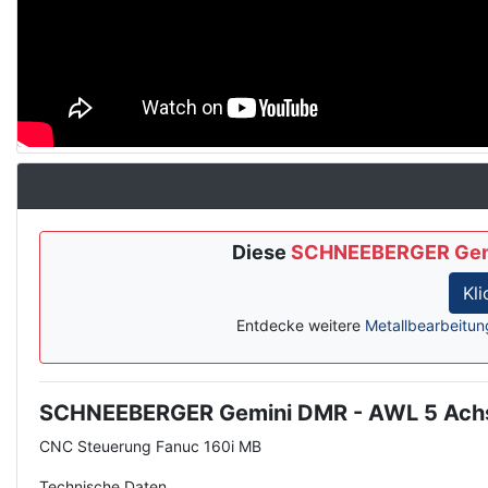
Diese
SCHNEEBERGER Gemi
Kl
Entdecke weitere
Metallbearbeitun
SCHNEEBERGER Gemini DMR - AWL 5 Ach
Description
CNC Steuerung Fanuc 160i MB
Technische Daten