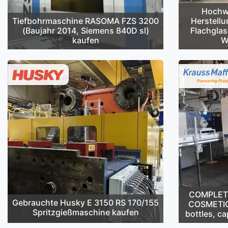
Hochwe
Tiefbohrmaschine RASOMA FZS 3200
Herstellu
(Baujahr 2014, Siemens 840D sl)
Flachglas
kaufen
W
COMPLETE 
Gebrauchte Husky E 3150 RS 170/155
COSMETIC
Spritzgießmaschine kaufen
bottles, ca