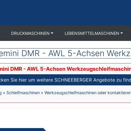
DRUCKMASCHINEN
LEBENSMITTELMASCHINEN
ini DMR - AWL 5-Achsen Werkze
ni DMR - AWL 5-Achsen Werkzeugschleifmaschi
icken Sie hier um weitere SCHNEEBERGER Angebote zu find
g
»
Schleifmaschinen
»
Werkzeugschleifmaschinen
oder
kontaktiere