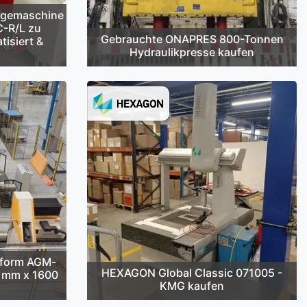
egemaschine
C-R/L zu
Gebrauchte ONAPRES 800-Tonnen
tisiert &
Hydraulikpresse kaufen
cform AGM-
HEXAGON Global Classic 071005 -
2 mm x 1600
KMG kaufen