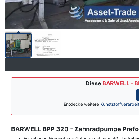
Diese
BARWELL - BP
Entdecke weitere
Kunststoffverarbei
BARWELL BPP 320 - Zahnradpumpe Prefor
Description
Verzahnung Herringbone Getriebe mit max. 40 Umdrehu