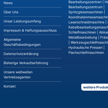
Bearbeitungszentren
|
Ho
News
Bearbeitungszentrum
|
Über Uns
Spritzgiessmaschinen
|
Koordinatenmessmaschi
Unser Leistungsumfang
Laserschneidmaschine
|
Kabelbearbeitungsmasch
Impressum & Haftungsausschluss
Schleifmaschinen
|
Abka
Metallbearbeitung
|
Fräs
Allgemeine
|
Werkzeugschleifmasch
Geschäftsbedingungen
Hydraulische Pressen
|
Flachschleifmaschinen
Datenschutzerklärung
Bisherige Verkaufserfahrung
Unsere weltweiten
Vertriebsagenten
Kontakt
weitere Produk