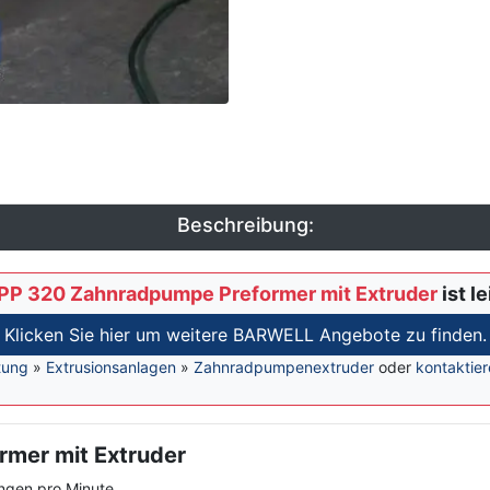
Beschreibung:
P 320 Zahnradpumpe Preformer mit Extruder
ist l
Klicken Sie hier um weitere BARWELL Angebote zu finden.
tung
»
Extrusionsanlagen
»
Zahnradpumpenextruder
oder
kontaktier
mer mit Extruder
ngen pro Minute