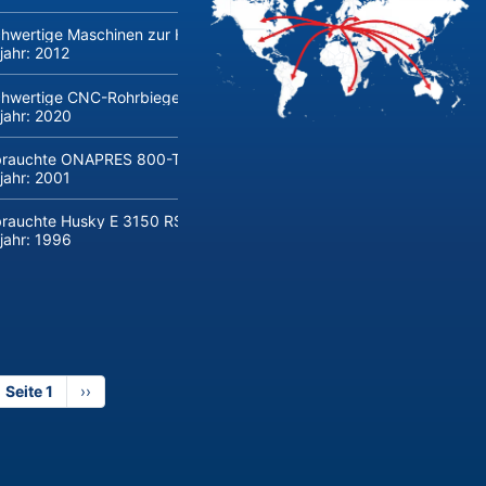
hwertige Maschinen zur Herstellung und Verarbeitung von Flachglas 
jahr:
2012
hwertige CNC-Rohrbiegemaschine transfluid DB 642-CNC-R/L zu verk
jahr:
2020
rauchte ONAPRES 800-Tonnen Hydraulikpresse kaufen
jahr:
2001
rauchte Husky E 3150 RS 170/155 Spritzgießmaschine kaufen
jahr:
1996
Seite 1
Nächste
››
Seite