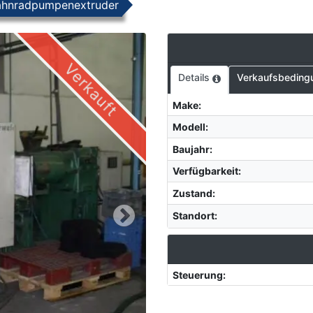
ahnradpumpenextruder
Verkauft
Details
Verkaufsbeding
Make
:
Modell
:
Baujahr
:
Verfügbarkeit
:
Zustand
:
Standort
:
Steuerung
: