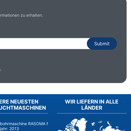
rmationen zu erhalten.
.
ERE NEUESTEN
WIR LIEFERN IN ALLE
UCHTMASCHINEN
LÄNDER
fbohrmaschine RASOMA FZS 3200 (Baujahr 2014, Siemens 840D sl) 
jahr:
2013