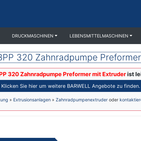
DRUCKMASCHINEN
LEBENSMITTELMASCHINEN
PP 320 Zahnradpumpe Preformer 
P 320 Zahnradpumpe Preformer mit Extruder
ist l
Klicken Sie hier um weitere BARWELL Angebote zu finden.
tung
»
Extrusionsanlagen
»
Zahnradpumpenextruder
oder
kontaktier