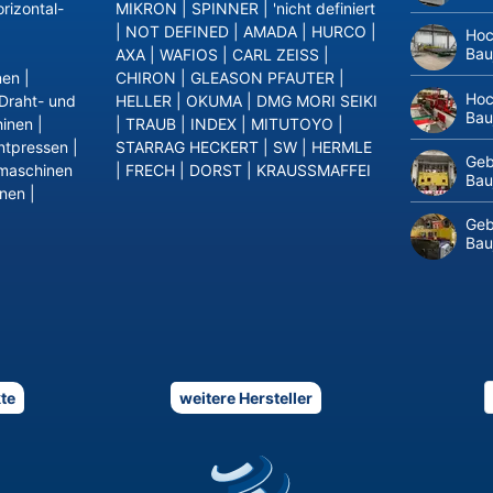
rizontal-
MIKRON
|
SPINNER
|
'nicht definiert
|
NOT DEFINED
|
AMADA
|
HURCO
|
Hoc
Bau
AXA
|
WAFIOS
|
CARL ZEISS
|
nen
|
CHIRON
|
GLEASON PFAUTER
|
Hoc
Draht- und
HELLER
|
OKUMA
|
DMG MORI SEIKI
Bau
inen
|
|
TRAUB
|
INDEX
|
MITUTOYO
|
ntpressen
|
STARRAG HECKERT
|
SW
|
HERMLE
Geb
maschinen
|
FRECH
|
DORST
|
KRAUSSMAFFEI
Bau
inen
|
Geb
Bau
te
weitere Hersteller