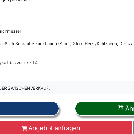
k
urchmesser
ließlich Schraube Funktionen (Start / Stop, Heiz-/Kühlzonen, Drehzah
eit bis zu + / - 1%
DER ZWISCHENVERKAUF.
Ähn
Angebot anfragen