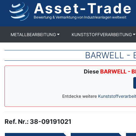
Asset-Trade
Direkt
zum
Inhalt
Bewertung & Vermarktung von Industrieanlagen weltweit
METALLBEARBEITUNG
KUNSTSTOFFVERARBEITUNG
BARWELL - B
Diese
BARWELL - BP
Entdecke weitere
Kunststoffverarbei
Ref. Nr.
:
38-09191021