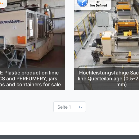
Plastic production linie
Hochleistungsfähige Sa
S and PERFUMERY, jars,
line Querteilanlage (0,5-
ps and containers for sale
mm)
Seite 1
Nächste
››
Seite