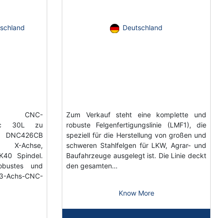
schland
Deutschland
chs CNC-
Zum Verkauf steht eine komplette und
tec 30L zu
robuste Felgenfertigungslinie (LMF1), die
n DNC426CB
speziell für die Herstellung von großen und
X-Achse,
schweren Stahlfelgen für LKW, Agrar- und
K40 Spindel.
Baufahrzeuge ausgelegt ist. Die Linie deckt
obustes und
den gesamten…
chs-CNC-
Know More