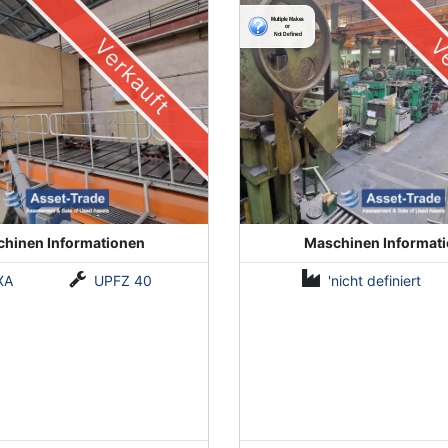
LMF1
Verkauft
Ve
hinen Informationen
Maschinen Informat
XA
UPFZ 40
'nicht definiert