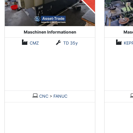
Maschinen Informationen
Masc
CMZ
TD 35y
KEP
CNC
>
FANUC