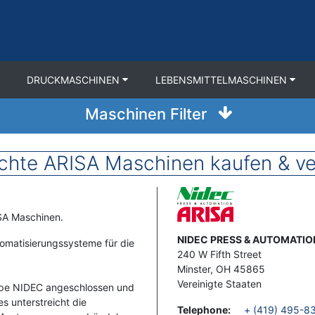
DRUCKMASCHINEN
LEBENSMITTELMASCHINEN
Maschinen Filter
chte ARISA Maschinen kaufen & ve
Image
ISA Maschinen.
Address
NIDEC PRESS & AUTOMATIO
tomatisierungssysteme für die
240 W Fifth Street
Minster
,
OH
45865
Vereinigte Staaten
ppe NIDEC angeschlossen und
s unterstreicht die
Telephone
:
+ (419) 495-8