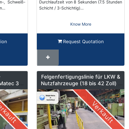
rm-, Schweiß-
Durchlaufzeit von 8 Sekunden (7.5 Stunden
en…
Schicht / 3-Schichtig)…
Know More
ion
Request Quotation
-
Felgenfertigungslinie für LKW &
Matec 30L
Nutzfahrzeuge (18 bis 42 Zoll) –
erung und
LMF1
b
rkauft
Verkauft