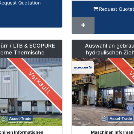
Request Quotation
Request Quotat
Dürr / LTB & ECOPURE
Auswahl an gebra
erne Thermische
hydraulischen Zie
rennungsanlagen (TNV)
Stanzpressen – 500
Tonnen
Verkauft
Ve
hinen Informationen
Maschinen Informat