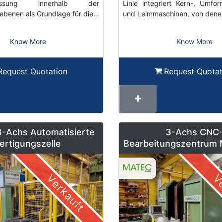
rmessung innerhalb der
Linie integriert Kern-, Umfo
ebenen als Grundlage für die…
und Leimmaschinen, von den
Know More
Know More
Request Quotation
Request Quotat
3-Achs Automatisierte
3-Achs CNC
ertigungszelle
Bearbeitungszentrum 
mit Heidenhain Steu
Pendelbetrie
Verkauft
Ve