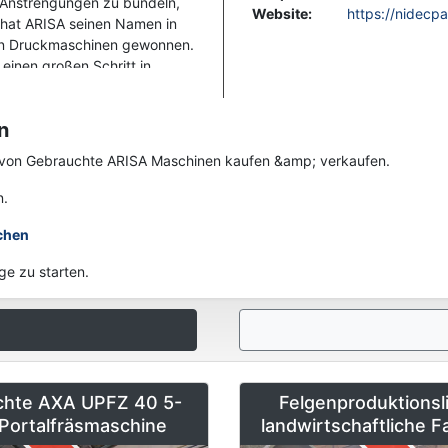
 Anstrengungen zu bündeln,
Website
:
https://nidecp
l hat ARISA seinen Namen in
von Druckmaschinen gewonnen.
einen großen Schritt in
 ganzen Welt einen
ARISA mit spannenden neuen
n
en von Gebrauchte ARISA Maschinen kaufen &amp; verkaufen.
 ARISA Maschinen zu finden,
nen.
n.
chen
ge zu starten.
chte AXA UPFZ 40 5-
Felgenproduktionsli
Portalfräsmaschine
landwirtschaftliche 