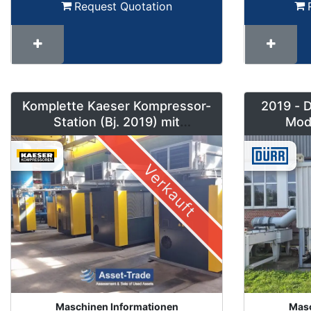
Request Quotation
Komplette Kaeser Kompressor-
2019 - 
Station (Bj. 2019) mit
Mod
DSD240/205 & Sigma Air
Nachverb
Manager 2
Verkauft
Maschinen Informationen
Masc