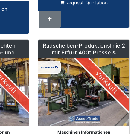
Request Quotation
ion
uchten
Radscheiben-Produktionslinie 2
h- und
mit Erfurt 400t Presse &
 bis 630
Schleicher Coilanlage
rkauft
Verkauft
ionen
Maschinen Informationen