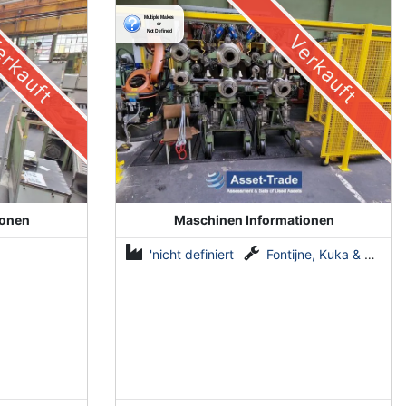
automatisierte Anlage von
Fontijne, Kuka & Georg
rkauft
Verkauft
ionen
Maschinen Informationen
'nicht definiert
Fontijne, Kuka & Georg