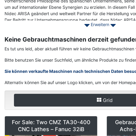
vorherrschende Philosophie des spanischen Unternehmens, seine
um auf internationaler Ebene Synergien zu erzielen. In diesem Fal
Nidec ARISA geändert und weltweit Partner für die Herstellung 
Der Beitritt zur Unternehmensgruppe bedeutet, dass Nidec ARISA 
Erweitern
Richtung Globalisierung macht. Eine Gelegenheit, Kunden auf der
hochwertigen Service zu bieten. Dies hat zur Folge, dass Nidec 
Keine Gebrauchtmaschinen derzeit gefunde
Projekten aus Ländern rund um die Welt betraut wird.
Es tut uns leid, aber aktuell führen wir keine Gebrauchtmaschin
Wenden Sie sich noch heute an Asset-Trade, um Ihre gebrauchten
mit denen Sie Ihre Produktion zu niedrigen Kosten verbessern kön
Bitte benutzen Sie unser Suchfeld, um ähnliche Produkte zu finde
Sie können verkaufte Maschinen nach technischen Daten besu
Alternativ können Sie auf unser Logo klicken, um von der Homepa
Grid
For Sale: Two CMZ TA30-400
Gebrau
CNC Lathes – Fanuc 32iB
Achs-