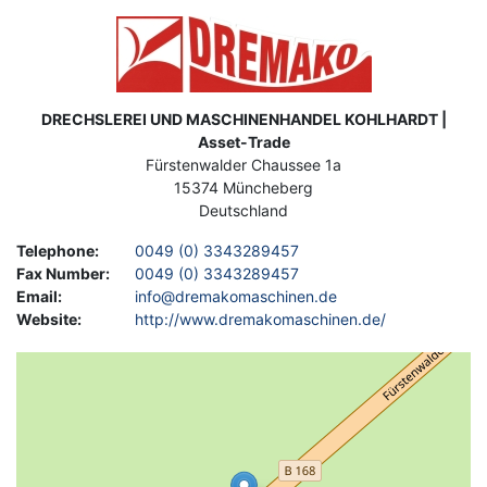
Image
Address
DRECHSLEREI UND MASCHINENHANDEL KOHLHARDT |
Asset-Trade
Fürstenwalder Chaussee 1a
15374
Müncheberg
Deutschland
Telephone
:
0049 (0) 3343289457
Fax Number
:
0049 (0) 3343289457
Email
:
info@dremakomaschinen.de
Website
:
http://www.dremakomaschinen.de/
Geolocation