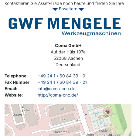
Kontaktieren Sie Asset-Trade noch heute und finden Sie Ihre
Erweitern
gebrauchten GWF MEGNELE Maschinen, um Ihre tägliche
Produktion zu verbessern.
Image
Address
Coma GmbH
Auf der Hüls 197a
52068
Aachen
Deutschland
Telephone
:
+49 24 1 / 60 84 39 - 0
Fax Number
:
+49 24 1 / 60 84 39 - 21
Email
:
info@coma-cnc.de
Website
:
http://coma-cnc.de/
Geolocation