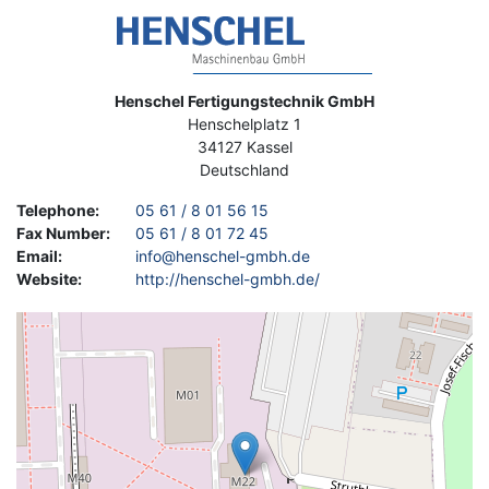
Image
Address
Henschel Fertigungstechnik GmbH
Henschelplatz 1
34127
Kassel
Deutschland
Telephone
:
05 61 / 8 01 56 15
Fax Number
:
05 61 / 8 01 72 45
Email
:
info@henschel-gmbh.de
Website
:
http://henschel-gmbh.de/
Geolocation