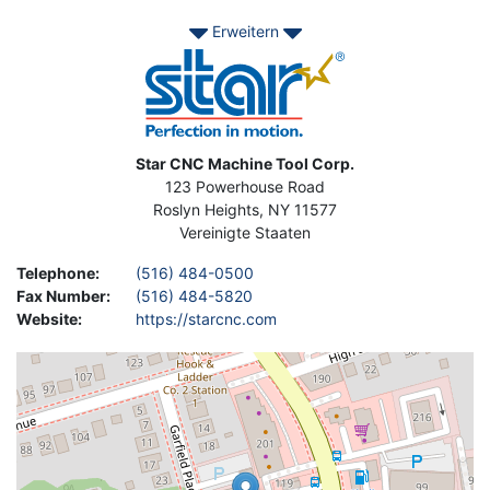
Erweitern
Contact Asset-Trade today to find your used STAR machines to
enhance your production.
Image
Address
Star CNC Machine Tool Corp.
123 Powerhouse Road
Roslyn Heights
,
NY
11577
Vereinigte Staaten
Telephone
:
(516) 484-0500
Fax Number
:
(516) 484-5820
Website
:
https://starcnc.com
Geolocation