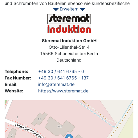
und Schrumpfen von Bauteilen ebenso wie kundenspezifische
Erweitern
Lösungen.
Image
Kontaktieren Sie Asset-Trade noch heute, um Ihre hochwertige
gebrauchte Steremat-Anlage zu finden.
Address
Steremat Induktion GmbH
Otto-Lilienthal-Str. 4
15566
Schöneiche bei Berlin
Deutschland
Telephone
:
+49 30 / 641 6765 - 0
Fax Number
:
+49 30 / 641 6765 - 137
Email
:
info@Steremat.de
Website
:
https://www.steremat.de
Geolocation