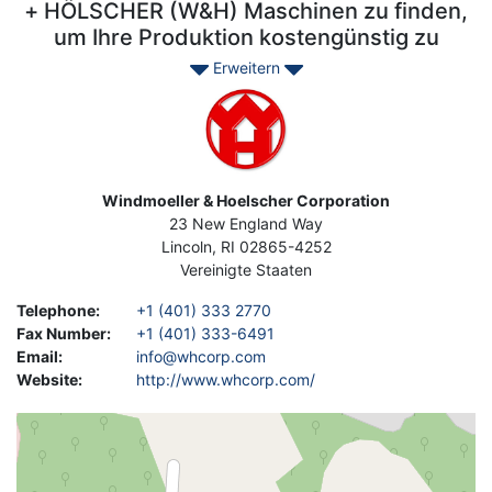
+ HÖLSCHER (W&H) Maschinen zu finden,
um Ihre Produktion kostengünstig zu
verbessern.
Erweitern
Image
Address
Windmoeller & Hoelscher Corporation
23 New England Way
Lincoln
,
RI
02865-4252
Vereinigte Staaten
Telephone
:
+1 (401) 333 2770
Fax Number
:
+1 (401) 333-6491
Email
:
info@whcorp.com
Website
:
http://www.whcorp.com/
Geolocation