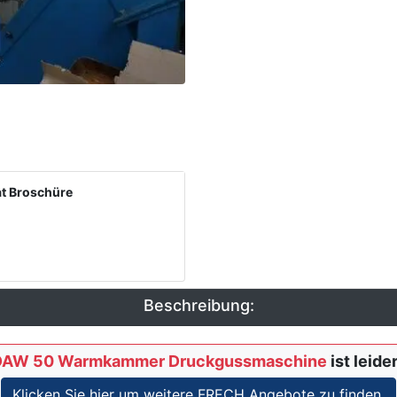
t Broschüre
Beschreibung:
DAW 50 Warmkammer Druckgussmaschine
ist leide
Klicken Sie hier um weitere FRECH Angebote zu finden.