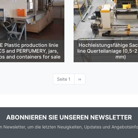
Plastic production linie
Hochleistungsfähige Sa
S and PERFUMERY, jars,
line Querteilanlage (0,5-
ps and containers for sale
mm)
Seite 1
Nächste
››
Seite
ABONNIEREN SIE UNSEREN NEWSLETTER
n Newsletter, um die letzten Neuigkeiten, Updates und Angebotsinfo