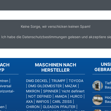
Keine Sorge, wir verschicken keinen Spam!
*
Ich habe die
Datenschutzbestimmungen
gelesen und akzeptiere sie
UNS
NACH
MASCHINEN NACH
GEBRA
YP
HERSTELLER
ntren
|
DMG DECKEL
|
TRUMPF
|
TOYODA
Tie
iversal
|
DMG GILDEMEISTER
|
MAZAK
|
Bau
rizontal-
MIKRON
|
SPINNER
|
'nicht definiert
|
NOT DEFINED
|
AMADA
|
HURCO
|
Hoc
Bau
AXA
|
WAFIOS
|
CARL ZEISS
|
nen
|
CHIRON
|
GLEASON PFAUTER
|