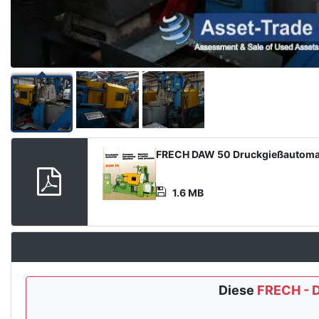
Product
FRECH DAW 50 Druckgießautoma
Document
1.6 MB
Diese
FRECH - 