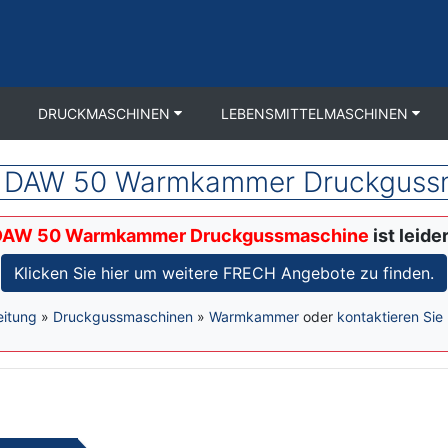
DRUCKMASCHINEN
LEBENSMITTELMASCHINEN
 DAW 50 Warmkammer Druckguss
DAW 50 Warmkammer Druckgussmaschine
ist leide
Klicken Sie hier um weitere FRECH Angebote zu finden.
eitung
»
Druckgussmaschinen
»
Warmkammer
oder
kontaktieren Sie