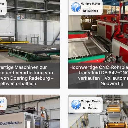
rtige Maschinen zur
Hochwertige CNC-Rohrbi
ng und Verarbeitung von
transfluid DB 642-CN
 von Doering Radeburg –
verkaufen – Vollautoma
eltweit erhältlich
Neuwertig