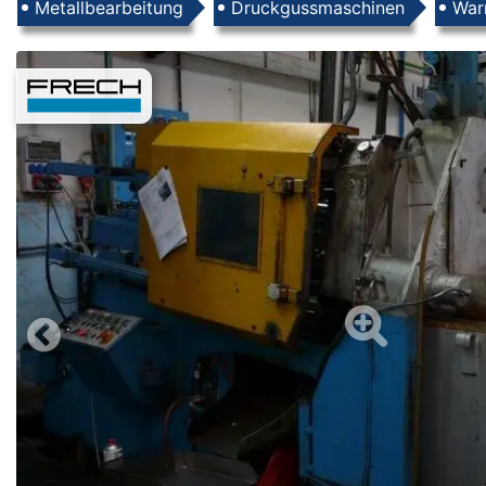
Produkte
Metallbearbeitung
Druckgussmaschinen
Wa
Images