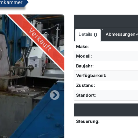
rmkammer
Verkauft
Details
Abmessungen
Make
:
Modell
:
Baujahr
:
Verfügbarkeit
:
Zustand
:
Standort
:
Steuerung
: