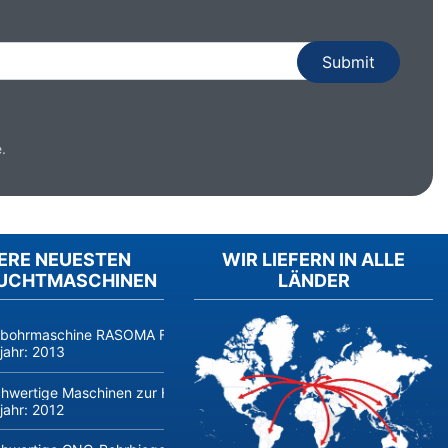
.
ERE NEUESTEN
WIR LIEFERN IN ALLE
UCHTMASCHINEN
LÄNDER
fbohrmaschine RASOMA FZS 3200 (Baujahr 2014, Siemens 840D sl) 
jahr:
2013
hwertige Maschinen zur Herstellung und Verarbeitung von Flachglas 
jahr:
2012