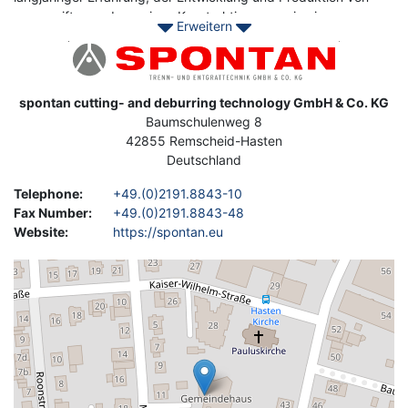
ausgereiften und massiven Konstruktionen sowie einem
Erweitern
qualifizierten und äußerst zuverlässigen Service.
Image
Kontaktieren Sie Asset-Trade, um Ihre gebrauchten Spontan
CNC-Sägelinien zu finden, mit denen Sie Ihre Produkte in Form
spontan cutting- and deburring technology GmbH & Co. KG
Address
bringen können.
Baumschulenweg 8
42855
Remscheid-Hasten
Deutschland
Telephone
:
+49.(0)2191.8843-10
Fax Number
:
+49.(0)2191.8843-48
Website
:
https://spontan.eu
Geolocation