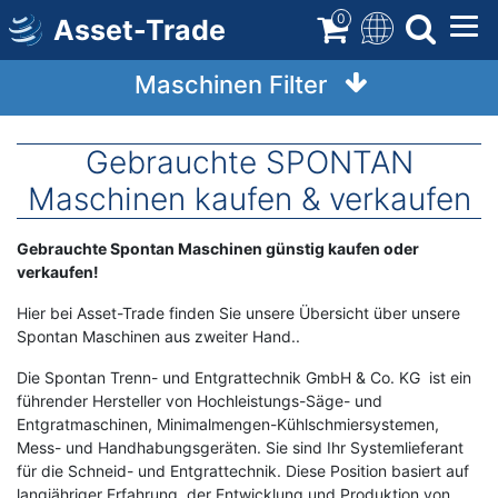
Direkt
0
Asset-Trade
zum
Inhalt
Maschinen Filter
Gebrauchte SPONTAN
Maschinen kaufen & verkaufen
Term
Gebrauchte Spontan Maschinen günstig kaufen oder
Description
verkaufen!
Hier bei Asset-Trade finden Sie unsere Übersicht über unsere
Spontan Maschinen aus zweiter Hand..
Die Spontan Trenn- und Entgrattechnik GmbH & Co. KG ist ein
führender Hersteller von Hochleistungs-Säge- und
Entgratmaschinen, Minimalmengen-Kühlschmiersystemen,
Mess- und Handhabungsgeräten. Sie sind Ihr Systemlieferant
für die Schneid- und Entgrattechnik. Diese Position basiert auf
langjähriger Erfahrung, der Entwicklung und Produktion von