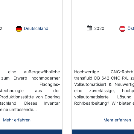
2
Deutschland
2020
Öst
n eine außergewöhnliche
Hochwertige CNC-Rohrbi
t zum Erwerb hochmoderner
transfluid DB 642-CNC-R/L z
scher Flachglas-
Vollautomatisiert & Neuwert
ungstechnologie aus der
eine zuverlässige, hoch
 Produktionsstätte von Doering
vollautomatisierte Lös
tschland. Dieses Inventar
Rohrbearbeitung? Wir bieten 
t eine umfassende…
Mehr erfahren
Mehr erfahren