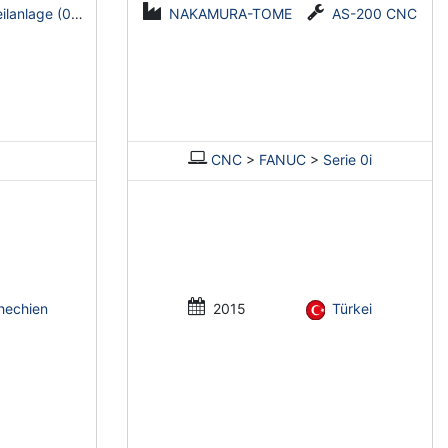
e (0,5-2 mm x 1600 mm)
NAKAMURA-TOME
AS-200 CNC
CNC
>
FANUC
>
Serie 0i
hechien
2015
Türkei