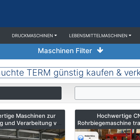
DRUCKMASCHINEN
LEBENSMITTELMASCHINEN
Maschinen Filter
uchte TERM günstig kaufen & ver
rtige Maschinen zur
Hochwertige C
ng und Verarbeitung von
Rohrbiegemaschine tra
 von Doering Radeburg –
642-CNC-R/L zu ver
ltweit erhältlich
Vollautomatisiert & 