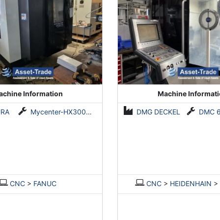
chine Information
Machine Informat
URA
Mycenter-HX300iG/400
DMG DECKEL
DMC 60
CNC
>
FANUC
CNC
>
HEIDENHAIN
>