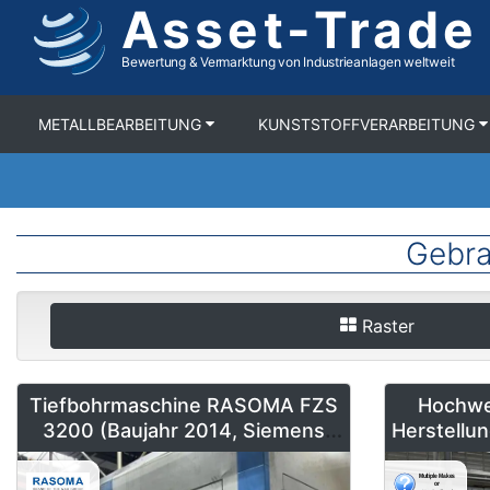
Asset-Trade
Direkt
zum
Inhalt
Bewertung & Vermarktung von Industrieanlagen weltweit
METALLBEARBEITUNG
KUNSTSTOFFVERARBEITUNG
Gebra
Raster
Tiefbohrmaschine RASOMA FZS
Hochwe
3200 (Baujahr 2014, Siemens
Herstellu
840D sl) kaufen
Flachglas
We