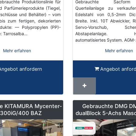
ebrauchte Produktionslinie für
Gebrauchte Sacform
d Parfümerieprodukte (Tiegel,
Querteilanlage zu verkaufen
rschlüsse und Behälter) – vom
Edelstahl von 0,5-2mm Di
bis zum fertigen, dekorierten
Breite. Inkl. 10T Abwickler, 
odukte: — Polypropylen (PP)-
Servo-Vorschub, Sc
e: Tarrosalba…
Abstapelanlage. Hoch
automatisiertes System. AGM
Mehr erfahren
Mehr erfahren
Angebot anfordern
Angebot anfor
e KITAMURA Mycenter-
Gebrauchte DMG D
300iG/400 BAZ
dualBlock 5-Achs Masc
Paletten