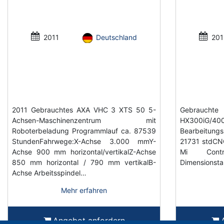
2011
Deutschland
201
2011 Gebrauchtes AXA VHC 3 XTS 50 5-
Gebrauch
Achsen-Maschinenzentrum mit
HX300iG/400 
Roboterbeladung Programmlauf ca. 87539
Bearbeitungs
StundenFahrwege:X-Achse 3.000 mmY-
21731 stdCN
Achse 900 mm horizontal/vertikalZ-Achse
Mi Contr
850 mm horizontal / 790 mm vertikalB-
Dimensionsta
Achse Arbeitsspindel…
Mehr erfahren
Angebot anfordern