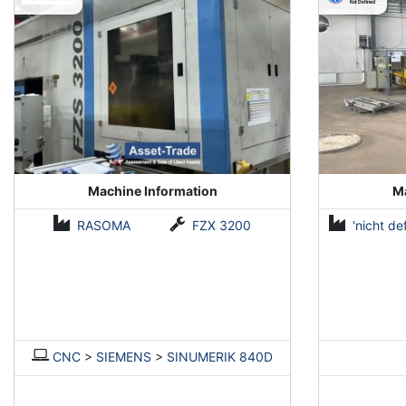
Machine Information
Ma
RASOMA
FZX 3200
'nicht def
CNC
>
SIEMENS
>
SINUMERIK 840D