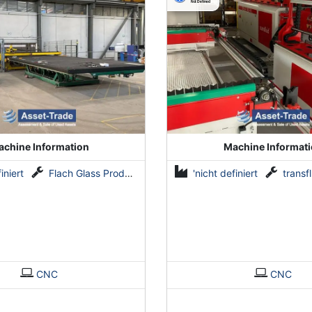
chine Information
Machine Informat
iniert
Flach Glass Produktion Anlagen
'nicht definiert
transflui
CNC
CNC