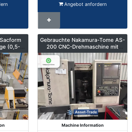
dern
Angebot anfordern
 Sacform
Gebrauchte Nakamura-Tome AS-
ge (0,5-2
200 CNC-Drehmaschine mit
m)
Stangenlader
ion
Machine Information