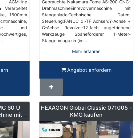
 AGM-line
Gebrauchte Nakamura-Tome AS-200 CNC-
 Verarbeitet
DrehmaschineEinrevolvermaschine mit
cke, 1600mm
StangenladerTechnische Daten:
Richtmaschine,
Steuerung:FANUC 0i-TF Achsen:Y-Achse +
here und
C-Achse Revolver:12-fach angetriebene
wertiges,
Werkzeuge Späneförderer 1-Meter-
-…
Stangenmagazin (im…
Mehr erfahren
dern
Angebot anfordern
MC 60 U
HEXAGON Global Classic 071005 -
hine mit 2
KMG kaufen