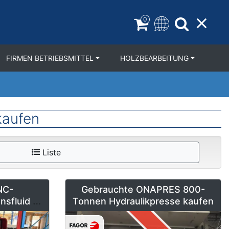
0
FIRMEN BETRIEBSMITTEL
HOLZBEARBEITUNG
kaufen
Liste
NC-
Gebrauchte ONAPRES 800-
nsfluid DB
Tonnen Hydraulikpresse kaufen
kaufen –
Neuwertig