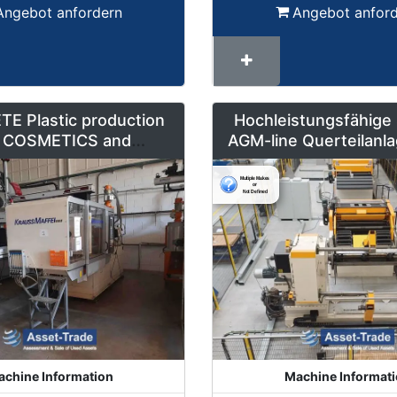
Angebot anfordern
Angebot anfor
E Plastic production
Hochleistungsfähige
ie COSMETICS and
AGM-line Querteilanla
Y, jars, bottles, caps
mm x 1600 m
ontainers for sale
chine Information
Machine Informat