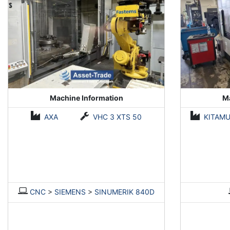
Machine Information
Ma
AXA
VHC 3 XTS 50
KITAM
CNC
>
SIEMENS
>
SINUMERIK 840D