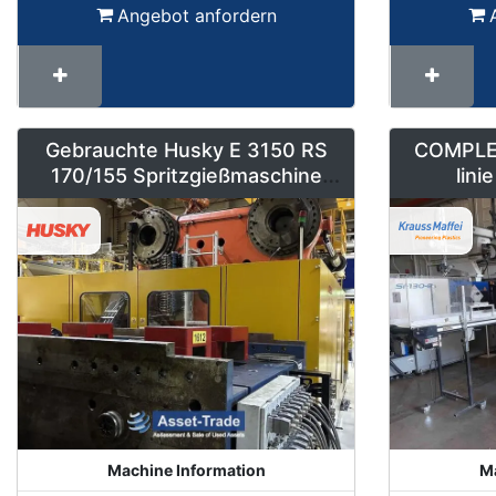
Angebot anfordern
Gebrauchte Husky E 3150 RS
COMPLET
170/155 Spritzgießmaschine
lin
kaufen
PERFUMER
and c
Machine Information
Ma