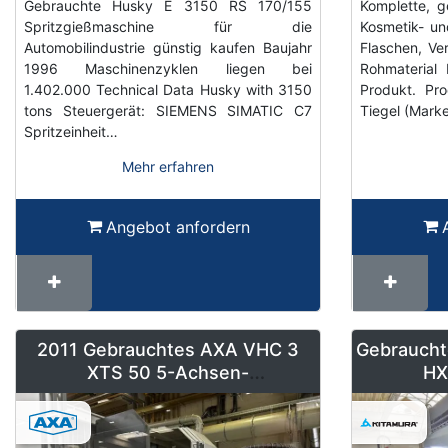
Gebrauchte Husky E 3150 RS 170/155
Komplette, g
Spritzgießmaschine für die
Kosmetik- un
Automobilindustrie günstig kaufen Baujahr
Flaschen, Ve
1996 Maschinenzyklen liegen bei
Rohmaterial 
1.402.000 Technical Data Husky with 3150
Produkt. Pr
tons Steuergerät: SIEMENS SIMATIC C7
Tiegel (Mark
Spritzeinheit…
Mehr erfahren
Angebot anfordern
2011 Gebrauchtes AXA VHC 3
Gebraucht
XTS 50 5-Achsen-
HX
Maschinenzentrum mit
Roboterbeladung