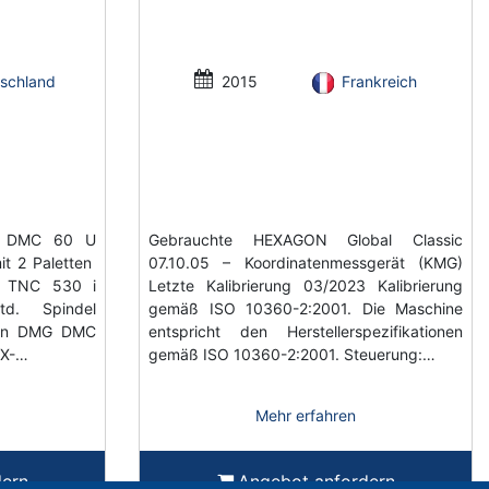
schland
2015
Frankreich
O DMC 60 U
Gebrauchte HEXAGON Global Classic
it 2 Paletten
07.10.05 – Koordinatenmessgerät (KMG)
n TNC 530 i
Letzte Kalibrierung 03/2023 Kalibrierung
td. Spindel
gemäß ISO 10360-2:2001. Die Maschine
ten DMG DMC
entspricht den Herstellerspezifikationen
 X-…
gemäß ISO 10360-2:2001. Steuerung:…
Mehr erfahren
dern
Angebot anfordern