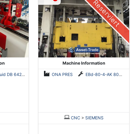
Reserviert
ion
Machine Information
d DB 642-CNC-R/L
ONA PRES
EBd-80-4-AK 800 tons
CNC
>
SIEMENS