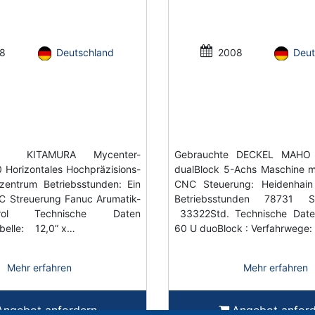
8
Deutschland
2008
Deut
te KITAMURA Mycenter-
Gebrauchte DECKEL MAH
Horizontales Hochpräzisions-
dualBlock 5-Achs Maschine m
zentrum Betriebsstunden: Ein
CNC Steuerung: Heidenhai
C Streuerung Fanuc Arumatik-
Betriebsstunden 78731 S
ol Technische Daten
33322Std. Technische Da
belle: 12,0” x…
60 U duoBlock : Verfahrwege:
Mehr erfahren
Mehr erfahren
Angebot anfordern
Angebot anfor