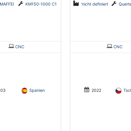
MAFFEI
KM150-1000 C1
'nicht definiert
Querteilanlag
CNC
CNC
03
Spanien
2022
Tsc