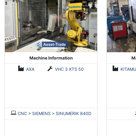
Machine Information
Ma
AXA
VHC 3 XTS 50
KITAM
CNC
>
SIEMENS
>
SINUMERIK 840D