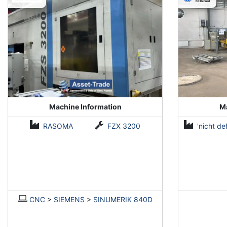
Machine Information
Ma
RASOMA
FZX 3200
'nicht def
CNC
>
SIEMENS
>
SINUMERIK 840D