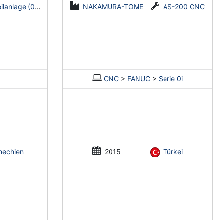
e (0,5-2 mm x 1600 mm)
NAKAMURA-TOME
AS-200 CNC
CNC
>
FANUC
>
Serie 0i
hechien
2015
Türkei