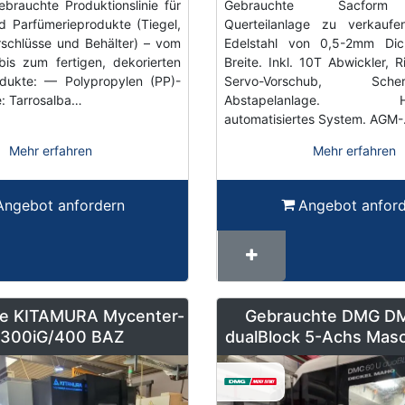
ebrauchte Produktionslinie für
Gebrauchte Sacform
d Parfümerieprodukte (Tiegel,
Querteilanlage zu verkaufen
rschlüsse und Behälter) – vom
Edelstahl von 0,5-2mm Di
bis zum fertigen, dekorierten
Breite. Inkl. 10T Abwickler, 
odukte: — Polypropylen (PP)-
Servo-Vorschub, Sc
e: Tarrosalba…
Abstapelanlage. Hoch
automatisiertes System. AGM
Mehr erfahren
Mehr erfahren
Angebot anfordern
Angebot anfor
e KITAMURA Mycenter-
Gebrauchte DMG D
300iG/400 BAZ
dualBlock 5-Achs Masc
Paletten