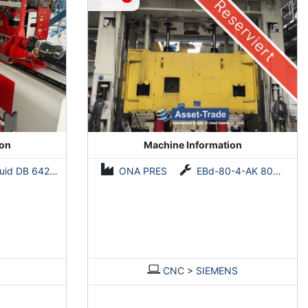
Reserviert
ion
Machine Information
d DB 642-CNC-R/L
ONA PRES
EBd-80-4-AK 800 tons
CNC
>
SIEMENS