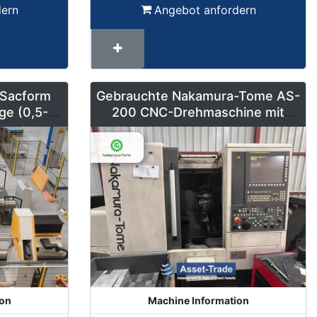
dern
Angebot anfordern
 Sacform
Gebrauchte Nakamura-Tome AS-
ge (0,5-2
200 CNC-Drehmaschine mit
m)
Stangenlader
ion
Machine Information