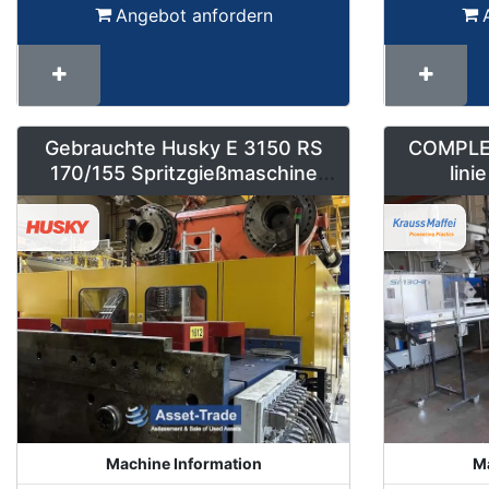
Angebot anfordern
Gebrauchte Husky E 3150 RS
COMPLET
170/155 Spritzgießmaschine
lin
kaufen
PERFUMER
and c
Machine Information
Ma