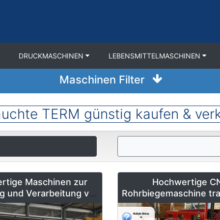
DRUCKMASCHINEN
LEBENSMITTELMASCHINEN
Maschinen Filter
uchte TERM günstig kaufen & ver
rtige Maschinen zur
Hochwertige C
ng und Verarbeitung von
Rohrbiegemaschine tra
 von Doering Radeburg –
642-CNC-R/L zu ver
ltweit erhältlich
Vollautomatisiert & 