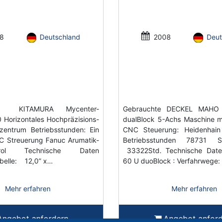
8
Deutschland
2008
Deut
te KITAMURA Mycenter-
Gebrauchte DECKEL MAH
Horizontales Hochpräzisions-
dualBlock 5-Achs Maschine m
zentrum Betriebsstunden: Ein
CNC Steuerung: Heidenhai
C Streuerung Fanuc Arumatik-
Betriebsstunden 78731 S
ol Technische Daten
33322Std. Technische Da
belle: 12,0” x…
60 U duoBlock : Verfahrwege:
Mehr erfahren
Mehr erfahren
Angebot anfordern
Angebot anfor