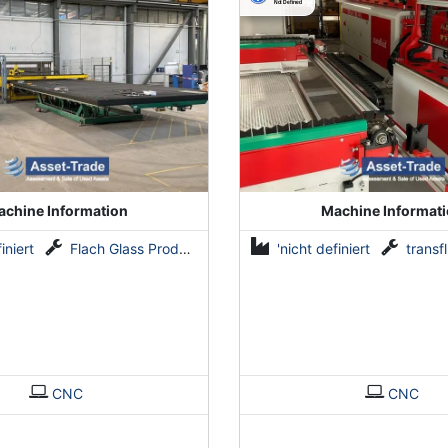
chine Information
Machine Informat
iniert
Flach Glass Produktion Anlagen
'nicht definiert
transflui
CNC
CNC