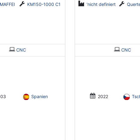
MAFFEI
KM150-1000 C1
'nicht definiert
Querteilanlag
CNC
CNC
03
Spanien
2022
Tsc