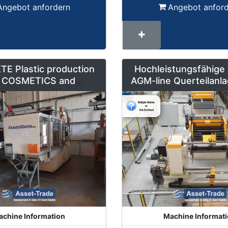
Angebot anfordern
Angebot anfor
E Plastic production
Hochleistungsfähige
ie COSMETICS and
AGM-line Querteilanla
Y, jars, bottles, caps
mm x 1600 m
ontainers for sale
chine Information
Machine Informat