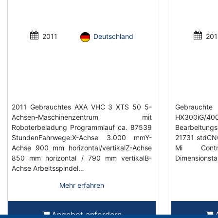
2011
Deutschland
201
2011 Gebrauchtes AXA VHC 3 XTS 50 5-
Gebrauch
Achsen-Maschinenzentrum mit
HX300iG/400 
Roboterbeladung Programmlauf ca. 87539
Bearbeitungs
StundenFahrwege:X-Achse 3.000 mmY-
21731 stdCN
Achse 900 mm horizontal/vertikalZ-Achse
Mi Contr
850 mm horizontal / 790 mm vertikalB-
Dimensionsta
Achse Arbeitsspindel…
Mehr erfahren
Angebot anfordern