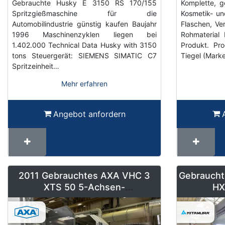
Gebrauchte Husky E 3150 RS 170/155
Komplette, g
Spritzgießmaschine für die
Kosmetik- un
Automobilindustrie günstig kaufen Baujahr
Flaschen, Ve
1996 Maschinenzyklen liegen bei
Rohmaterial 
1.402.000 Technical Data Husky with 3150
Produkt. Pr
tons Steuergerät: SIEMENS SIMATIC C7
Tiegel (Mark
Spritzeinheit…
Mehr erfahren
Angebot anfordern
2011 Gebrauchtes AXA VHC 3
Gebraucht
XTS 50 5-Achsen-
HX
Maschinenzentrum mit
Roboterbeladung