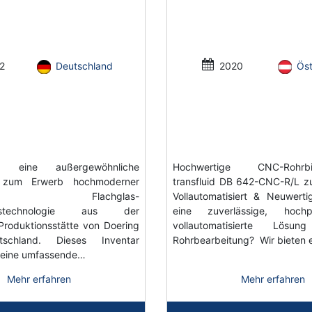
2
Deutschland
2020
Öst
n eine außergewöhnliche
Hochwertige CNC-Rohrbi
t zum Erwerb hochmoderner
transfluid DB 642-CNC-R/L z
scher Flachglas-
Vollautomatisiert & Neuwert
ungstechnologie aus der
eine zuverlässige, hoch
 Produktionsstätte von Doering
vollautomatisierte Lös
tschland. Dieses Inventar
Rohrbearbeitung? Wir bieten 
t eine umfassende…
Mehr erfahren
Mehr erfahren