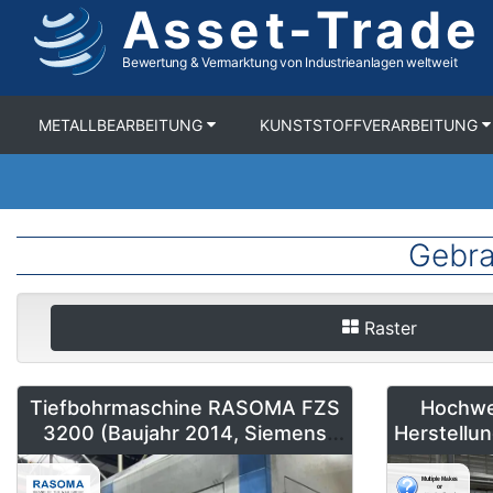
Asset-Trade
Direkt
zum
Inhalt
Bewertung & Vermarktung von Industrieanlagen weltweit
METALLBEARBEITUNG
KUNSTSTOFFVERARBEITUNG
Gebra
Raster
Tiefbohrmaschine RASOMA FZS
Hochwe
3200 (Baujahr 2014, Siemens
Herstellu
840D sl) kaufen
Flachglas
We