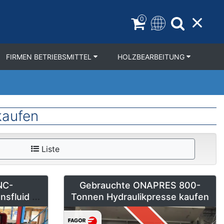
0
FIRMEN BETRIEBSMITTEL
HOLZBEARBEITUNG
kaufen
Liste
NC-
Gebrauchte ONAPRES 800-
nsfluid DB
Tonnen Hydraulikpresse kaufen
kaufen –
Neuwertig