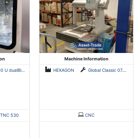
ion
Machine Information
 U dualBlock
HEXAGON
Global Classic 07.10.05
TNC 530
CNC