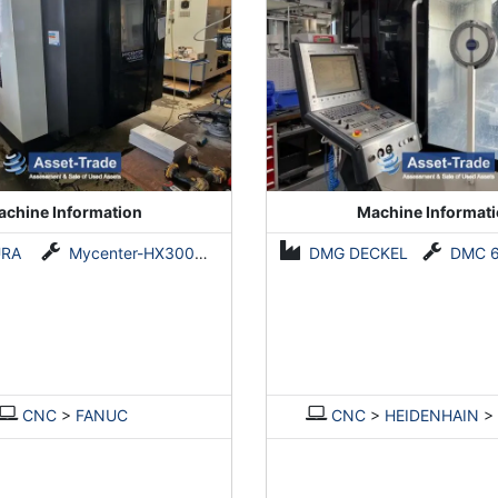
chine Information
Machine Informat
URA
Mycenter-HX300iG/400
DMG DECKEL
DMC 60
CNC
>
FANUC
CNC
>
HEIDENHAIN
>