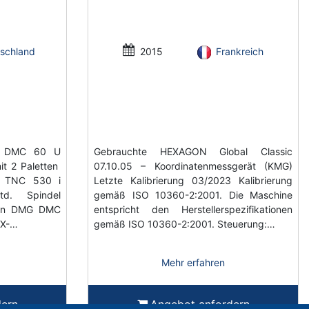
schland
2015
Frankreich
O DMC 60 U
Gebrauchte HEXAGON Global Classic
it 2 Paletten
07.10.05 – Koordinatenmessgerät (KMG)
n TNC 530 i
Letzte Kalibrierung 03/2023 Kalibrierung
td. Spindel
gemäß ISO 10360-2:2001. Die Maschine
ten DMG DMC
entspricht den Herstellerspezifikationen
 X-…
gemäß ISO 10360-2:2001. Steuerung:…
Mehr erfahren
dern
Angebot anfordern