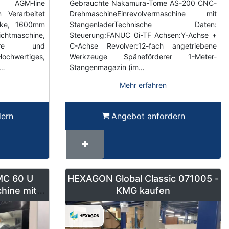
 AGM-line
Gebrauchte Nakamura-Tome AS-200 CNC-
 Verarbeitet
DrehmaschineEinrevolvermaschine mit
cke, 1600mm
StangenladerTechnische Daten:
Richtmaschine,
Steuerung:FANUC 0i-TF Achsen:Y-Achse +
here und
C-Achse Revolver:12-fach angetriebene
wertiges,
Werkzeuge Späneförderer 1-Meter-
-…
Stangenmagazin (im…
Mehr erfahren
dern
Angebot anfordern
MC 60 U
HEXAGON Global Classic 071005 -
hine mit 2
KMG kaufen